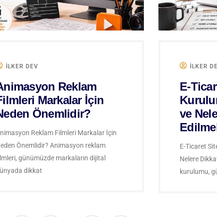
ILKER DEV
ILKER D
Animasyon Reklam
E-Ticar
Filmleri Markalar İçin
Kurulu
Neden Önemlidir?
ve Nele
Edilmel
nimasyon Reklam Filmleri Markalar İçin
eden Önemlidir? Animasyon reklam
E-Ticaret Sit
ilmleri, günümüzde markaların dijital
Nelere Dikkat
ünyada dikkat
kurulumu, gü