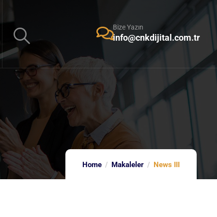
Bize Yazın
info@cnkdijital.com.tr
Home
Makaleler
News III