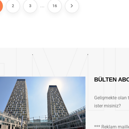
...
2
3
16
BÜLTEN AB
Gelişmekte olan 
ister misiniz?
*** Reklam maill