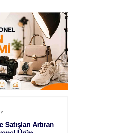
EV
e Satışları Artıran
yonel Ürün