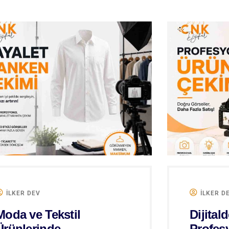
ILKER DEV
ILKER D
Moda ve Tekstil
Dijitald
Ürünlerinde
Profes