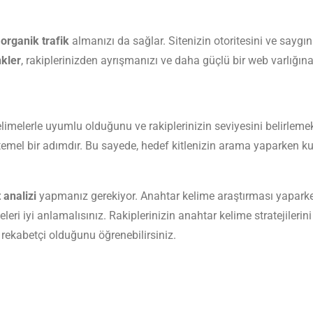
n
organik trafik
almanızı da sağlar. Sitenizin otoritesini ve saygın
nkler
, rakiplerinizden ayrışmanızı ve daha güçlü bir web varlığın
imelerle uyumlu olduğunu ve rakiplerinizin seviyesini belirlemek 
 temel bir adımdır. Bu sayede, hedef kitlenizin arama yaparken ku
 analizi
yapmanız gerekiyor. Anahtar kelime araştırması yaparken,
leri iyi anlamalısınız. Rakiplerinizin anahtar kelime stratejilerin
rekabetçi olduğunu öğrenebilirsiniz.