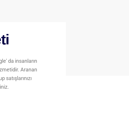
ti
e' da insanların
izmetidir. Aranan
p satışlarınızı
iniz.