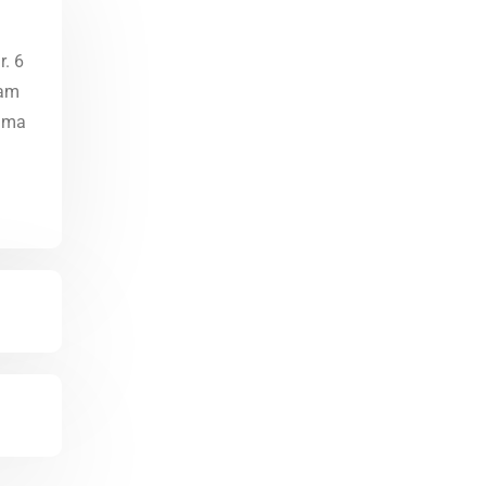
r. 6
lam
lama