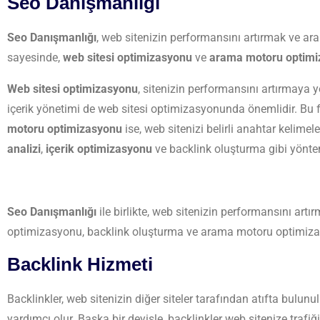
Seo Danışmanlığı
Seo Danışmanlığı
, web sitenizin performansını artırmak ve ar
sayesinde,
web sitesi optimizasyonu
ve
arama motoru optimi
Web sitesi optimizasyonu
, sitenizin performansını artırmaya yön
içerik yönetimi de web sitesi optimizasyonunda önemlidir. Bu fa
motoru optimizasyonu
ise, web sitenizi belirli anahtar kelime
analizi
,
içerik optimizasyonu
ve backlink oluşturma gibi yönte
Seo Danışmanlığı
ile birlikte, web sitenizin performansını artı
optimizasyonu, backlink oluşturma ve arama motoru optimizasyonu
Backlink Hizmeti
Backlinkler, web sitenizin diğer siteler tarafından atıfta bulunu
yardımcı olur. Başka bir deyişle, backlinkler web sitenize trafiğ