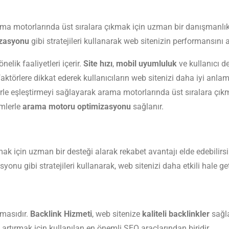
ama motorlarında üst sıralara çıkmak için uzman bir danışmanlık
zasyonu
gibi stratejileri kullanarak web sitenizin performansını ar
elik faaliyetleri içerir.
Site hızı
,
mobil uyumluluk
ve kullanıcı de
ktörlere dikkat ederek kullanıcıların web sitenizi daha iyi anlam
lerle eşleştirmeyi sağlayarak arama motorlarında üst sıralara çık
mlerle
arama motoru optimizasyonu
sağlanır.
rmak için uzman bir desteği alarak rekabet avantajı elde edebilirsi
 gibi stratejileri kullanarak, web sitenizi daha etkili hale geti
lmasıdır.
Backlink Hizmeti
, web sitenize
kaliteli backlinkler
sağla
i artırmak için kullanılan en önemli SEO araçlarından biridir.