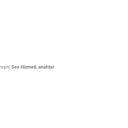
nışın!
Seo Hizmeti
,
anahtar