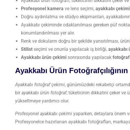
Ayakkabı ürün fotoğrafı, tüketicinin dikkatini çeker ve
Profesyonel kamera
ve lens seçimi,
ayakkabı çekimi
Doğru aydınlatma ve stüdyo ekipmanları, ayakkabının e
Ayakkabı çekiminde odaklanılması gereken püf noktal
konumlandırılması yer alır.
Renk ve dokuların doğru bir şekilde yansıtılması, ürünleri
Stilist
seçimi ve onunla yapılacak iş birliği,
ayakkabı 
Ayakkabı ürün çekimi
sonrasında yapılacak
fotoğra
Ayakkabı Ürün Fotoğrafçılığını
Ayakkabı fotoğraf çekimi
, günümüzdeki rekabetçi ortamda 
bir
ayakkabı ürün fotoğraf
, tüketicinin dikkatini çeker ve 
yükseltmeye yardımcı olur.
Profesyonel ayakkabı çekimi
yaparken, detaylara önem ver
Profesyonelce hazırlanan ayakkabı fotoğrafları, markaya d