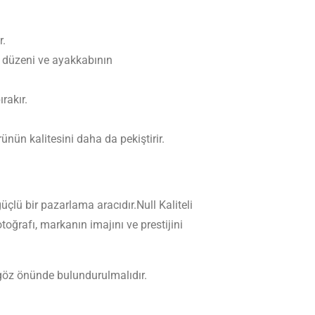
r.
n düzeni ve ayakkabının
ırakır.
rünün kalitesini daha da pekiştirir.
çlü bir pazarlama aracıdır.Null Kaliteli
otoğrafı, markanın imajını ve prestijini
 göz önünde bulundurulmalıdır.