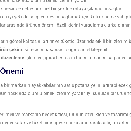
 ürün hakkında olumlu bir ilk izlenim yaratır.
sürecinde detayların net bir şekilde ortaya çıkmasını sağlar.
n iyi şekilde sergilenmesini sağlamak için kritik öneme sahipti
ar arasında ürünün önemli özelliklerini vurgulamak, arka planı
n görsel kalitesini artırır ve tüketici üzerinde etkili bir izlenim b
ürün çekimi
sürecinin başarısını doğrudan etkileyebilir.
f düzenleme
işlemleri, görsellerin son halini almasını sağlar ve ü
n Önemi
bir markanın ayakkabılarının satış potansiyelini artırabilecek gü
ürün hakkında olumlu bir ilk izlenim yaratır. İyi sunulan bir ürün f
ilmeli ve markanın hedef kitlesi, ürünün özellikleri ve tasarımı
eğer katar ve tüketicinin güvenini kazandırarak satışları artırır.