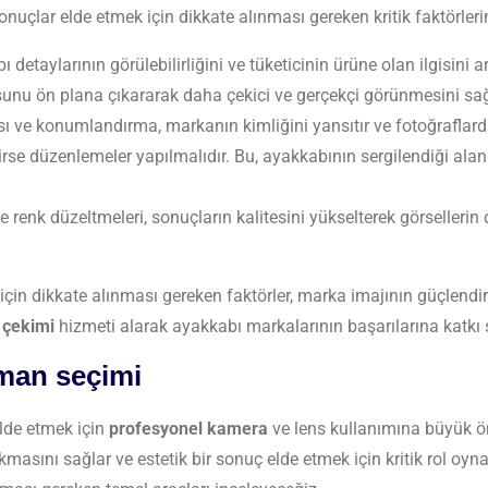
nuçlar elde etmek için dikkate alınması gereken kritik faktörlerin
etaylarının görülebilirliğini ve tüketicinin ürüne olan ilgisini art
nu ön plana çıkararak daha çekici ve gerçekçi görünmesini sağ
ı ve konumlandırma, markanın kimliğini yansıtır ve fotoğraflarda 
rse düzenlemeler yapılmalıdır. Bu, ayakkabının sergilendiği alan
renk düzeltmeleri, sonuçların kalitesini yükselterek görsellerin
in dikkate alınması gereken faktörler, marka imajının güçlendiril
 çekimi
hizmeti alarak ayakkabı markalarının başarılarına kat
pman seçimi
 elde etmek için
profesyonel kamera
ve lens kullanımına büyük ö
ıkmasını sağlar ve estetik bir sonuç elde etmek için kritik rol oy