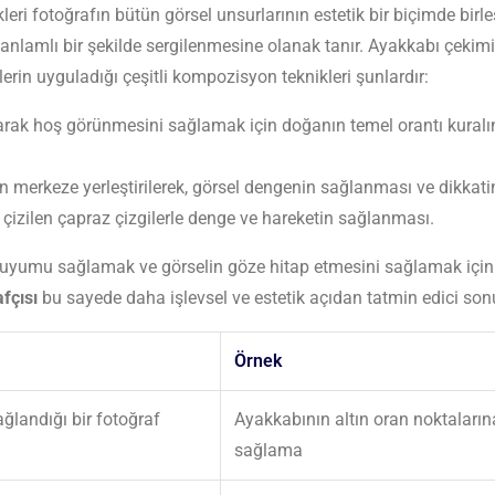
ri fotoğrafın bütün görsel unsurlarının estetik bir biçimde birl
e anlamlı bir şekilde sergilenmesine olanak tanır. Ayakkabı çeki
in uyguladığı çeşitli kompozisyon teknikleri şunlardır:
 olarak hoş görünmesini sağlamak için doğanın temel orantı kural
erkeze yerleştirilerek, görsel dengenin sağlanması ve dikkatin
çizilen çapraz çizgilerle denge ve hareketin sağlanması.
 uyumu sağlamak ve görselin göze hitap etmesini sağlamak için 
fçısı
bu sayede daha işlevsel ve estetik açıdan tatmin edici sonu
Örnek
ğlandığı bir fotoğraf
Ayakkabının altın oran noktalarına
sağlama