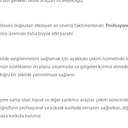
ması gereken temel araçları inceleyeceğiz.
litesini doğrudan etkileyen en önemli faktörlerdendir.
Profesyon
ketici üzerinde daha büyük etki yaratır.
ekilde sergilenmesini sağlamak için ayakkabı çekim hizmetinde 
ünün özelliklerini ön plana çıkarmada ve gölgeleri kontrol etmede
ğru bir şekilde yansıtılması sağlanır.
ere sahip olan tripod ve diğer yardımcı araçlar, çekim sürecinde 
oğrafların profesyonel ve yüksek kalitede olmasını sağlarken, diğe
rmaya katkıda bulunur.