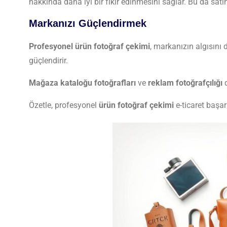
hakkında daha iyi bir fikir edinmesini sağlar. Bu da satın
Markanızı Güçlendirmek
Profesyonel ürün fotoğraf çekimi
, markanızın algısını d
güçlendirir.
Mağaza kataloğu fotoğrafları
ve
reklam fotoğrafçılığı
d
Özetle, profesyonel
ürün fotoğraf çekimi
e-ticaret başar