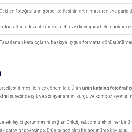
Çekilen fotoğrafların görsel kalitesinin artırılması, renk ve parlak
Fotoğrafların düzenlenmesi, metin ve diğer görsel elemanların e
Tasarlanan katalogların, baskıya uygun formatta dönüştürülmes
i
 görselleştirilmesi için çok önemlidir. Ürün
ürün katalog fotoğraf 
kimi
sürecinde ışık ve açı ayarlarının, kurgu ve kompozisyonun
 ve etkileyici görünmesini sağlar. Cnkdijital.com.tr ekibi, her bir 
nik detaylar sayesinde, ürünler göz alıcı bir görünüme kavuşur.