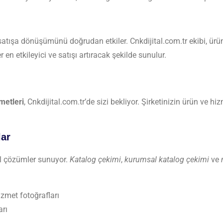
ve satışa dönüşümünü doğrudan etkiler. Cnkdijital.com.tr ekibi, 
en etkileyici ve satışı artıracak şekilde sunulur.
metleri
, Cnkdijital.com.tr’de sizi bekliyor. Şirketinizin ürün ve hi
lar
el çözümler sunuyor.
Katalog çekimi
,
kurumsal katalog çekimi
ve
zmet fotoğrafları
arı