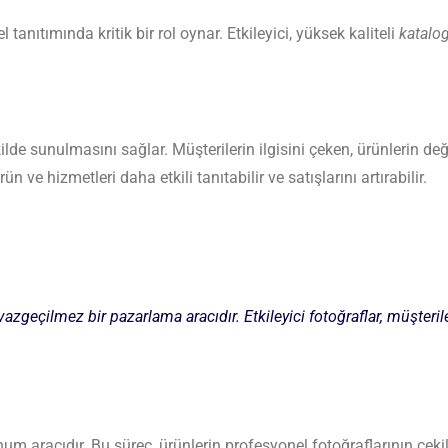
l tanıtımında kritik bir rol oynar. Etkileyici, yüksek kaliteli
katalog
ilde sunulmasını sağlar. Müşterilerin ilgisini çeken, ürünlerin de
ve hizmetleri daha etkili tanıtabilir ve satışlarını artırabilir.
vazgeçilmez bir pazarlama aracıdır. Etkileyici fotoğraflar, müşteril
unum aracıdır. Bu süreç, ürünlerin profesyonel fotoğraflarının ç