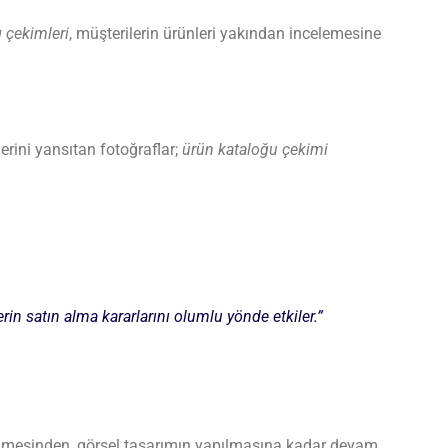
 çekimleri
, müşterilerin ürünleri yakından incelemesine
ğerini yansıtan fotoğraflar;
ürün kataloğu çekimi
erin satın alma kararlarını olumlu yönde etkiler.”
ekilmesinden, görsel tasarımın yapılmasına kadar devam